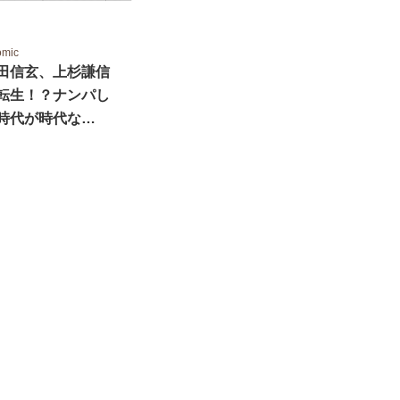
omic
田信玄、上杉謙信
転生！？ナンパし
時代が時代な…