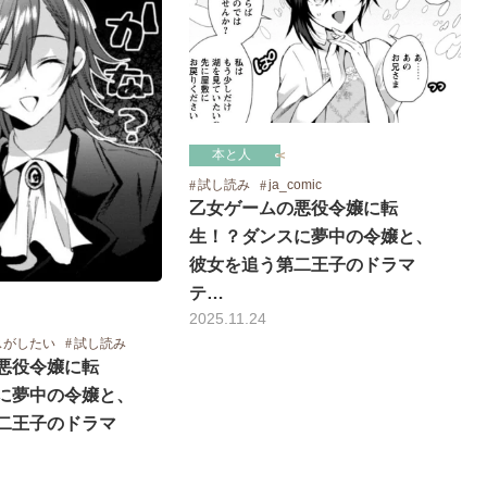
本と人
試し読み
ja_comic
乙女ゲームの悪役令嬢に転
生！？ダンスに夢中の令嬢と、
彼女を追う第二王子のドラマ
テ…
2025.11.24
スがしたい
試し読み
悪役令嬢に転
に夢中の令嬢と、
二王子のドラマ