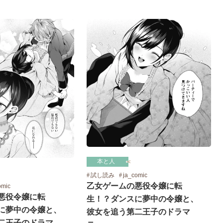
本と人
試し読み
ja_comic
乙女ゲームの悪役令嬢に転
omic
悪役令嬢に転
生！？ダンスに夢中の令嬢と、
に夢中の令嬢と、
彼女を追う第二王子のドラマ
二王子のドラマ