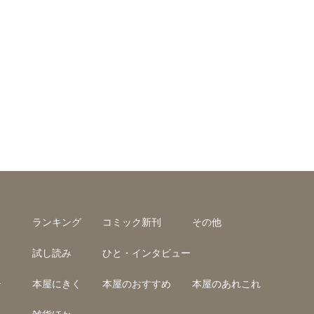
ランキング
コミック新刊
その他
試し読み
ひと・インタビュー
介
本屋にきく
本屋のおすすめ
本屋のあれこれ