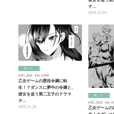
テ…
2025.11.24
本と人
試し読み
ja_comic
乙女ゲームの悪役令嬢に転
生！？ダンスに夢中の令嬢と、
彼女を追う第二王子のドラマ
本と人
テ…
試し読み
ja_c
2025.11.24
乙女ゲームの