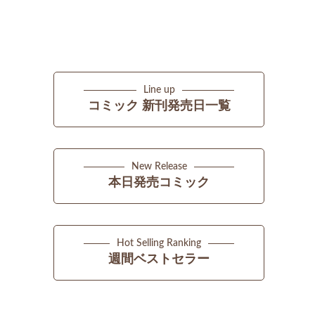
Line up
コミック 新刊発売日一覧
New Release
本日発売コミック
Hot Selling Ranking
週間ベストセラー