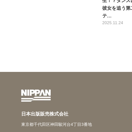
生！？ダンス
彼女を追う第
テ…
2025.11.24
日本出版販売株式会社
東京都千代田区神田駿河台4丁目3番地