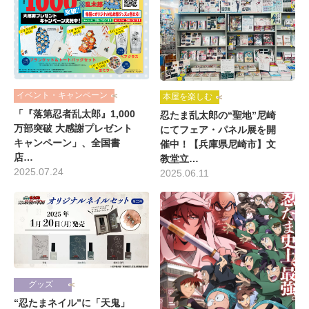
イベント・キャンペーン
本屋を楽しむ
「『落第忍者乱太郎』1,000
忍たま乱太郎の“聖地”尼崎
万部突破 大感謝プレゼント
にてフェア・パネル展を開
キャンペーン」、全国書
催中！【兵庫県尼崎市】文
店…
教堂立…
2025.07.24
2025.06.11
グッズ
“忍たまネイル”に「天鬼」