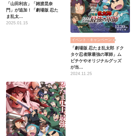
「山田利吉」「雑渡昆奈
門」が追加！「劇場版 忍た
ま乱太…
2025.01.15
イベント・キャンペーン
「劇場版 忍たま乱太郎 ドク
タケ忍者隊最強の軍師」ム
ビチケやオリジナルグッズ
が当…
2024.11.25