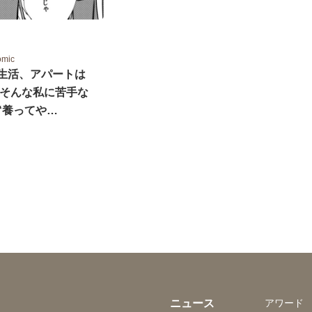
omic
生活、アパートは
 そんな私に苦手な
“養ってや…
ニュース
アワード