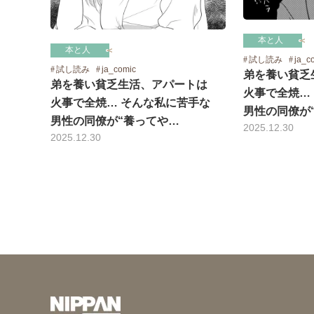
本と人
本と人
試し読み
ja_c
試し読み
ja_comic
弟を養い貧乏
弟を養い貧乏生活、アパートは
火事で全焼…
火事で全焼… そんな私に苦手な
男性の同僚が
男性の同僚が“養ってや…
2025.12.30
2025.12.30