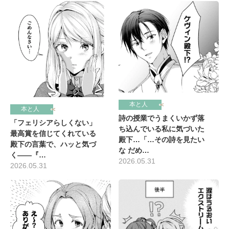
本と人
本と人
詩の授業でうまくいかず落
「フェリシアらしくない」
ち込んでいる私に気づいた
最高賞を信じてくれている
殿下…「…その詩を見たい
殿下の言葉で、ハッと気づ
な だめ…
く――『…
2026.05.31
2026.05.31