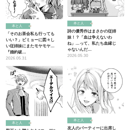
本と人
本と人
詩の優秀作はまさかの従姉
「そのお茶会私も行っても
妹！？「血は争えないわ
いい？」ビミョーに図々し
ね」…って、私たち血縁じ
い従姉妹にまたモヤモヤ…
ゃないんだ…
『婚約破…
2026.05.30
2026.05.31
本と人
本と人
友人のパーティーに出席し