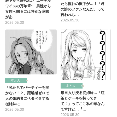
殿下から贈られた“エーデル
たら憧れの殿下が…！「君
ワイスの万年筆”…男性から
の詩のファンなんだ」って
女性へ贈るには特別な意味
言われち…
があ…
2026.05.30
2026.05.30
本と人
本と人
「私たちでパーティーを開
毎日入り浸る従姉妹…「紅
かない！？」距離感ゼロで
茶とケーキを持ってき
人の婚約者にベタベタする
て！」ってここ私の家なん
従姉妹に…
ですけど…『…
2026.05.30
2026.05.30