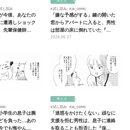
本と人
試し読み
試し読み
ja_comic
が今後、あなたの
「嫌な予感がする」鍵の開いた
に遭遇しショック
窓からアパートに入ると、男性
、先輩保健師…
は部屋の床に倒れていた『…
2026.06.27
本と人
omic
試し読み
ja_comic
小学生の息子は腕
「迷惑をかけたくない」頑なに
どを負った…あの
支援を拒む男性は、息子に連絡
今でも悔やん…
を取ることも拒否した『保…