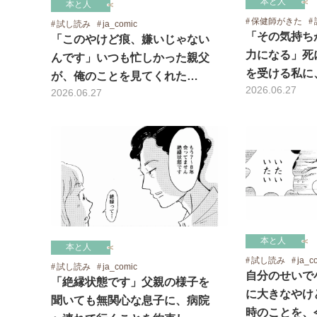
本と人
本と人
保健師がきた
試し読み
ja_comic
「その気持ち
「このやけど痕、嫌いじゃない
力になる」死
んです」いつも忙しかった親父
を受ける私に
が、俺のことを見てくれた…
2026.06.27
2026.06.27
本と人
本と人
試し読み
ja_c
試し読み
ja_comic
自分のせいで
「絶縁状態です」父親の様子を
に大きなやけ
聞いても無関心な息子に、病院
時のことを、