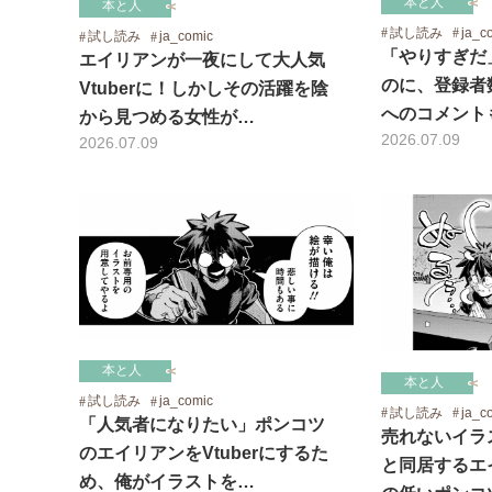
本と人
本と人
試し読み
ja_c
試し読み
ja_comic
「やりすぎだ
エイリアンが一夜にして大人気
のに、登録者
Vtuberに！しかしその活躍を陰
へのコメント
から見つめる女性が…
2026.07.09
2026.07.09
本と人
本と人
試し読み
ja_comic
試し読み
ja_c
「人気者になりたい」ポンコツ
売れないイラ
のエイリアンをVtuberにするた
と同居するエ
め、俺がイラストを…