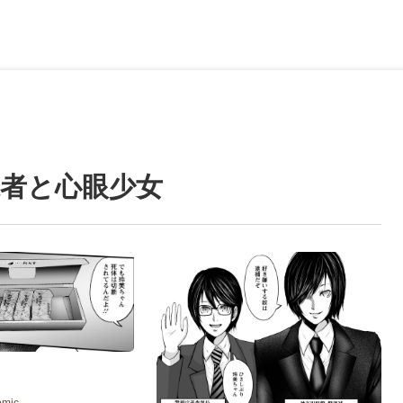
承者と心眼少女
omic