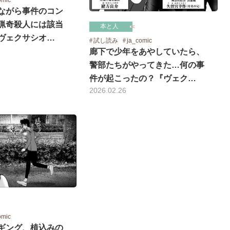
ながら事件のコン
猟奇殺人には該当
本と人
ヴェクサシオ…
試し読み
ja_comic
廊下で少年をあやしていたら、
警部たちがやってきた…何の事
件が起こったの？『ヴェク…
2026.02.26
omic
ギング、植込みの