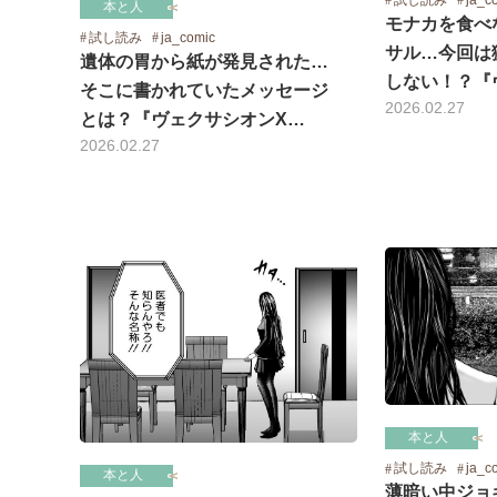
本と人
モナカを食べ
試し読み
ja_comic
サル…今回は
遺体の胃から紙が発見された…
しない！？『
そこに書かれていたメッセージ
2026.02.27
とは？『ヴェクサシオンX…
2026.02.27
本と人
試し読み
ja_c
本と人
薄暗い中ジョ