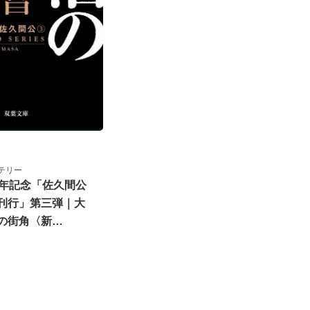
テリー
周年記念「佐久間公
刊行」第三弾｜大
の街角〈新…