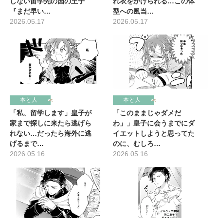
しない留学先の国の王子
れ衣をかけられる…この体
『まだ早い…
型への風当…
2026.05.17
2026.05.17
本と人
本と人
「私、留学します」皇子が
「このままじゃダメだ
家まで探しに来たら逃げら
わ」」皇子に会うまでにダ
れない…だったら海外に逃
イエットしようと思ってた
げるまで…
のに、むしろ…
2026.05.16
2026.05.16