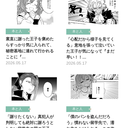
本と人
本と人
素直に謝った王子を褒めた
「心配だから様子を見てく
らすっかり気に入られて、
る」意地を張って泣いてい
秘密基地に連れて行かれる
た王子が気になって『まだ
ことに『…
早い！！…
2026.05.17
2026.05.17
本と人
本と人
「謝りたくない」真犯人が
「僕のパンを盗んだだろ
判明しても絶対に謝ろうと
う」慣れない留学先で、濡