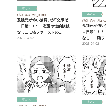
本と人
本と人
試し読み
ja_comic
孤独死が怖い猫飼いが“交際ゼ
試し読み
ja_c
孤独死が怖い
ロ日婚”!！？ 恋愛や性的接触
ロ日婚”!！
なし……猫ファーストの…
なし……猫フ
2026.04.02
2026.04.02
本と人
本と人