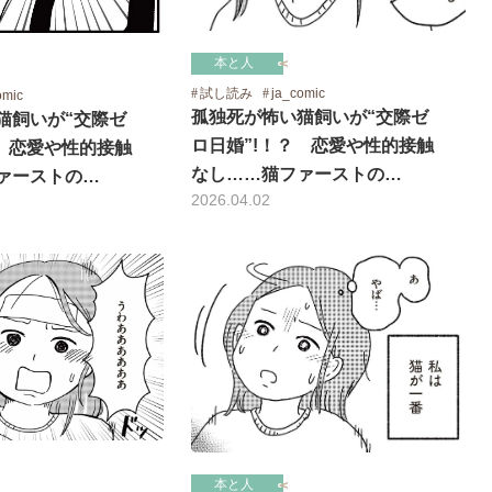
本と人
試し読み
ja_comic
omic
孤独死が怖い猫飼いが“交際ゼ
猫飼いが“交際ゼ
ロ日婚”!！？ 恋愛や性的接触
？ 恋愛や性的接触
なし……猫ファーストの…
ァーストの…
2026.04.02
本と人