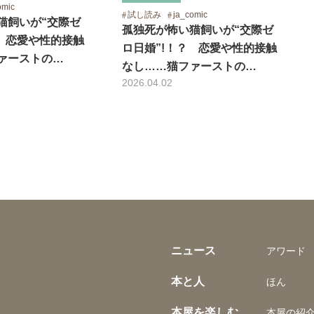
omic
試し読み
ja_comic
猫飼いが“交際ゼ
孤独死が怖い猫飼いが“交際ゼ
？ 恋愛や性的接触
ロ日婚”!！？ 恋愛や性的接触
ァーストの…
なし……猫ファーストの…
2026.04.02
ニュース
アワード
本と人
ほん
本屋を楽しむ
本屋の紹