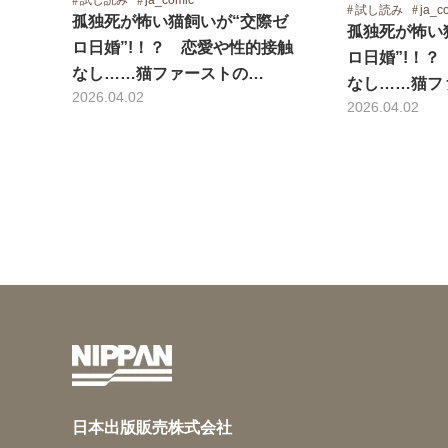
試し読み
ja_comic
試し読み
ja_c
孤独死が怖い猫飼いが“交際ゼ
孤独死が怖い
ロ日婚”!！？ 恋愛や性的接触
ロ日婚”!！
なし……猫ファーストの…
なし……猫フ
2026.04.02
2026.04.02
日本出版販売株式会社